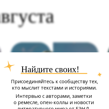
вгуста
Найдите своих!
Присоединяйтесь к сообществу тех,
кто мыслит текстами и историями.
Интервью с авторами, заметки
о ремесле, опен-коллы и новости
литературного мира от БЭНД.