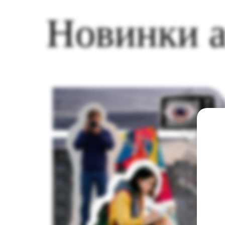
Новинки а