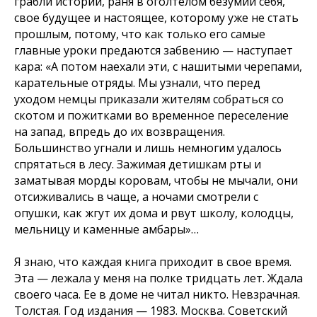
грабли истории, раня в оголтелом безумии себя,
свое будущее и настоящее, которому уже не стать
прошлым, потому, что как только его самые
главные уроки предаются забвению — наступает
кара: «А потом наехали эти, с нашитыми черепами,
карательные отряды. Мы узнали, что перед
уходом немцы приказали жителям собраться со
скотом и пожитками во временное переселение
на запад, впредь до их возвращения.
Большинство угнали и лишь немногим удалось
спрятаться в лесу. Зажимая детишкам рты и
заматывая морды коровам, чтобы не мычали, они
отсиживались в чаще, а ночами смотрели с
опушки, как жгут их дома и рвут школу, колодцы,
мельницу и каменные амбары»…
Я знаю, что каждая книга приходит в свое время.
Эта — лежала у меня на полке тридцать лет. Ждала
своего часа. Ее в доме не читал никто. Невзрачная.
Толстая. Год издания — 1983. Москва. Советский