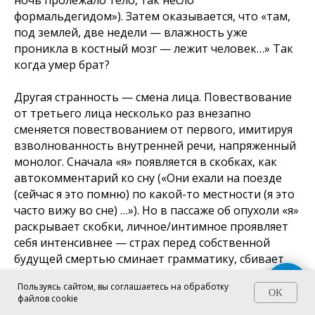
ночь пролежало тело, так несло
формальдегидом»). Затем оказывается, что «там,
под землей, две недели — влажность уже
проникла в костный мозг — лежит человек…»
Так
когда умер брат?
Другая странность — смена лица. Повествование
от третьего лица несколько раз внезапно
сменяется повествованием от первого, имитируя
взволнованность внутренней речи, напряженный
монолог. Сначала «я» появляется в скобках, как
автокомментарий ко сну
(«Они ехали на поезде
(сейчас я это помню) по какой-то местности (я это
часто вижу во сне) …»).
Но в пассаже об опухоли «я»
раскрывает скобки, личное/интимное проявляет
себя интенсивнее — страх перед собственной
будущей смертью сминает грамматику, сбивает
речь. Так явлена спутанность сознания героя.
Пользуясь сайтом, вы соглашаетесь на обработку
OK
файлов cookie
Телесность в рассказе — одна из смысловых