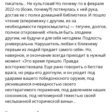
писатель… Не культовая! Но почему-то в феврале
2022-го (боже, почему?!) потянулась к ней рука,
достав ее с полки домашней библиотеки. И пошло
чтение (вперемежку с другим, из-за
необходимости переосмыслить) — тягучее, долгое,
полное откровений:
«Нельзя быть злодеем
другим, не будучи и для себя негодяем. Подлость
универсальна. Нарушитель любви к ближнему
первым из людей предает самого себя». Но,
наверное, и окончание всегда приходит в нужный
момент: «Это время пришло. Правда
восторжествовала. Еще рано говорить о бегстве
врага, но ряды его дрогнули, и он уходит под
ударами вашего победоносного оружия, под
уяснившеюся очевидностью своего
неотвратимого поражения, под давлением наших
союзников, под непомерной тяжестью своей
неслыханной исторической вины»…