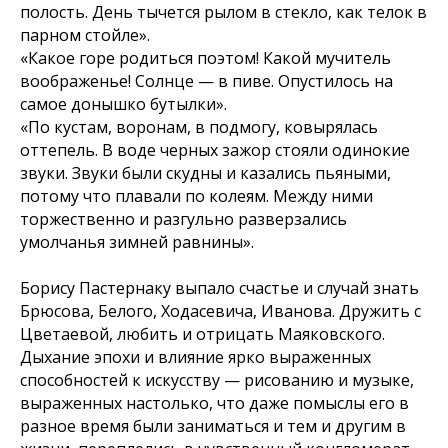
полость. День тычется рылом в стекло, как телок в
парном стойле».
«Какое горе родиться поэтом! Какой мучитель
воображенье! Солнце — в пиве. Опустилось на
самое донышко бутылки».
«По кустам, воронам, в подмогу, ковырялась
оттепель. В воде черных зажор стояли одинокие
звуки. Звуки были скудны и казались пьяными,
потому что плавали по колеям. Между ними
торжественно и разгульно разверзались
умолчанья зимней равнины».
Борису Пастернаку выпало счастье и случай знать
Брюсова, Белого, Ходасевича, Иванова. Дружить с
Цветаевой, любить и отрицать Маяковского.
Дыхание эпохи и влияние ярко выраженных
способностей к искусству — рисованию и музыке,
выраженных настолько, что даже помыслы его в
разное время были заниматься и тем и другим в