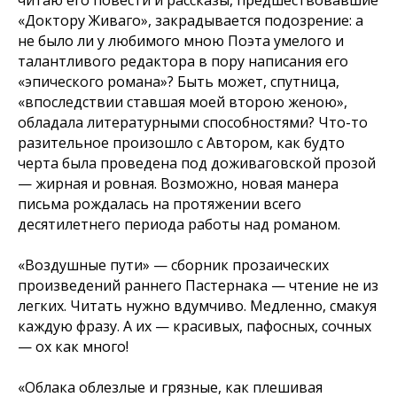
читаю его повести и рассказы, предшествовавшие
«Доктору Живаго», закрадывается подозрение: а
не было ли у любимого мною Поэта умелого и
талантливого редактора в пору написания его
«эпического романа»? Быть может, спутница,
«впоследствии ставшая моей второю женою»,
обладала литературными способностями? Что-то
разительное произошло с Автором, как будто
черта была проведена под доживаговской прозой
— жирная и ровная. Возможно, новая манера
письма рождалась на протяжении всего
десятилетнего периода работы над романом.
«Воздушные пути» — сборник прозаических
произведений раннего Пастернака — чтение не из
легких. Читать нужно вдумчиво. Медленно, смакуя
каждую фразу. А их — красивых, пафосных, сочных
— ох как много!
«Облака облезлые и грязные, как плешивая