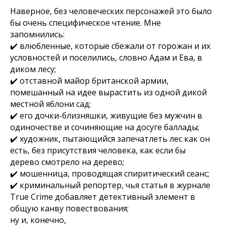
Наверное, без человеческих персонажей это было
бы очень специфическое чтение. Мне
запомнились:
✔️ влюбленные, которые сбежали от горожан и их
условностей и поселились, словно Адам и Ева, в
диком лесу;
✔️ отставной майор британской армии,
помешанный на идее вырастить из одной дикой
местной яблони сад;
✔️ его дочки-близняшки, живущие без мужчин в
одиночестве и сочиняющие на досуге баллады;
✔️ художник, пытающийся запечатлеть лес как он
есть, без присутствия человека, как если бы
дерево смотрело на дерево;
✔️ мошенница, проводящая спиритический сеанс;
✔️ криминальный репортер, чья статья в журнале
True Crime добавляет детективный элемент в
общую канву повествования;
ну и, конечно,