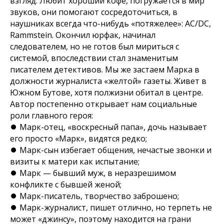
взгляд. Любит хороший кофе, погружается в мир
звуков, они помогают сосредоточиться, в
наушниках всегда что-нибудь «потяжелее»: AC/DC,
Rammstein. Окончил юрфак, начинал
следователем, но не готов был мириться с
системой, впоследствии стал знаменитым
писателем детективов. Мы же застаем Марка в
должности журналиста «желтой» газеты. Живет в
Южном Бутове, хотя полжизни обитал в центре.
Автор постепенно открывает нам социальные
роли главного героя:
⏺ Марк-отец, «воскресный папа», дочь называет
его просто «Марк», видятся редко;
⏺ Марк-сын избегает общения, нечастые звонки и
визиты к матери как испытание;
⏺ Марк — бывший муж, в неразрешимом
конфликте с бывшей женой;
⏺ Марк-писатель, творчество заброшено;
⏺ Марк-журналист, пишет отлично, но терпеть не
может «джинсу», поэтому находится на грани