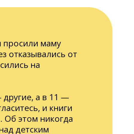
ы просили маму
ез отказывались от
осились на
 другие, а в 11 —
ласитесь, и книги
. Об этом никогда
над детским