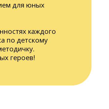
ием для юных
нностях каждого
са по детскому
методичку.
ых героев!