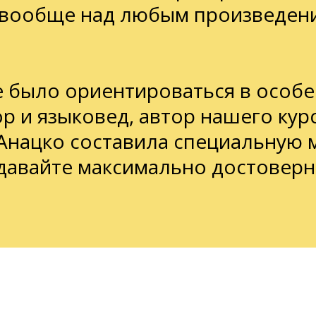
и вообще над любым произведен
 было ориентироваться в особе
ор и языковед, автор нашего кур
 Анацко составила специальную 
здавайте максимально достоверн