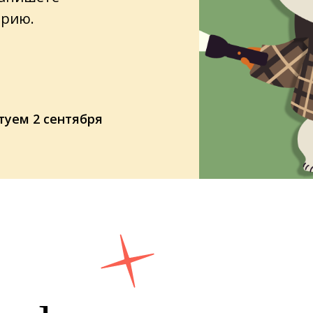
орию.
туем 2 сентября