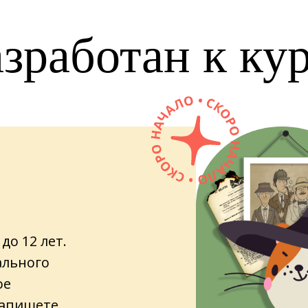
азработан к ку
до 12 лет.
ального
ое
напишете