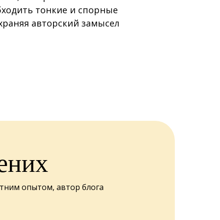
бходить тонкие и спорные
храняя авторский замысел
ених
етним опытом, автор блога