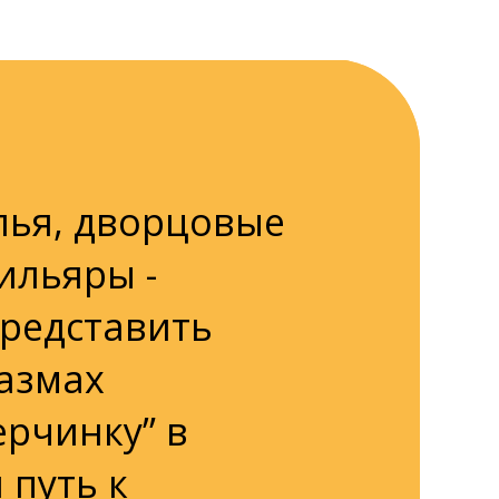
лья, дворцовые
ильяры -
представить
азмах
ерчинку” в
 путь к