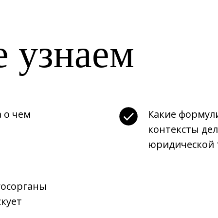
е узнаем
а о чем
Какие формул
контексты де
юридической 
госорганы
скует