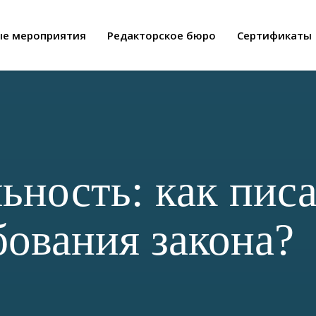
ые мероприятия
Редакторское бюро
Сертификаты
ьность: как писа
бования закона?