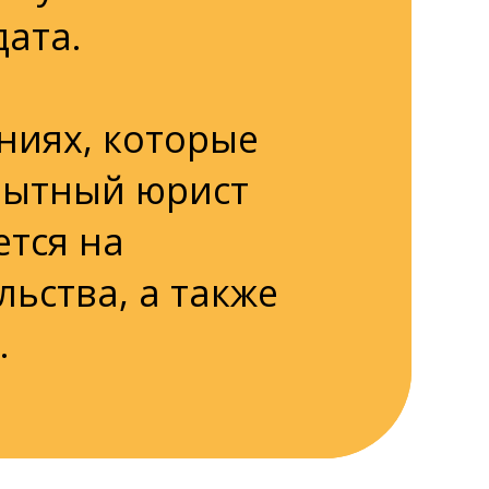
дата.
ниях, которые
пытный юрист
ется на
льства, а также
.