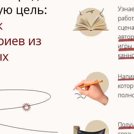
ую цель:
Узна
работ
к
сцена
риев из
автор
игры 
ых
каннс
Напиш
котор
полн
Подпишитесь на рассылку
Band
Делимся писательскими приемами,
Полу
рассказываем о литературе, зовем на
связь