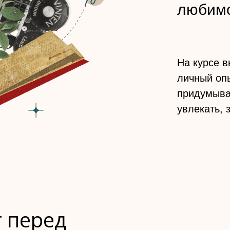
любимо
На курсе в
личный оп
придумыват
увлекать, 
 перед