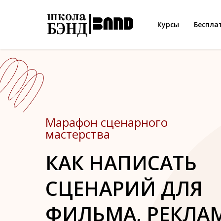
Error get alias
Error get alias
Курсы
Беспла
Марафон сценарн
ог
о
мастерства
КАК НАПИСАТЬ
СЦЕНАРИЙ ДЛЯ
ФИЛЬМА, РЕКЛА