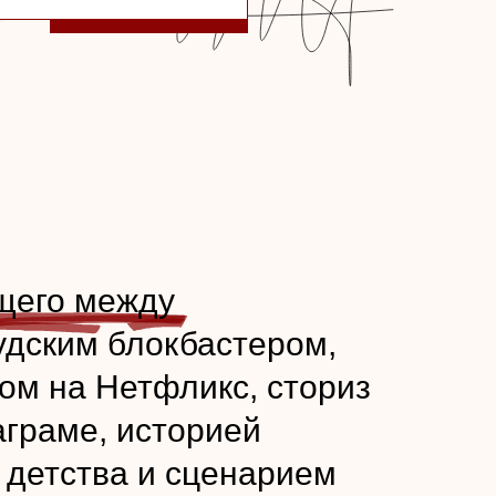
щего между
удским блокбастером,
ом на Нетфликс, сториз
аграме, историей
 детства и сценарием