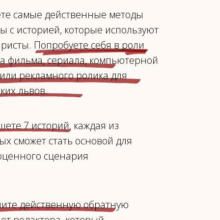
ете самые действенные методы
ы с историей, которые используют
ристы. Попробуете себя в роли
а фильма, сериала, компьютерной
или рекламного ролика для
ких львов.
ете 7 историй, каждая из
ых сможет стать основой для
оценного сценария
чите действенную обратную
 от редактора, который