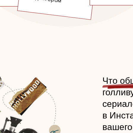
Что об
голлив
сериал
в Инст
вашего