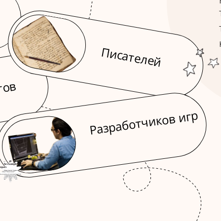
Писателей
гов
Разработчиков игр