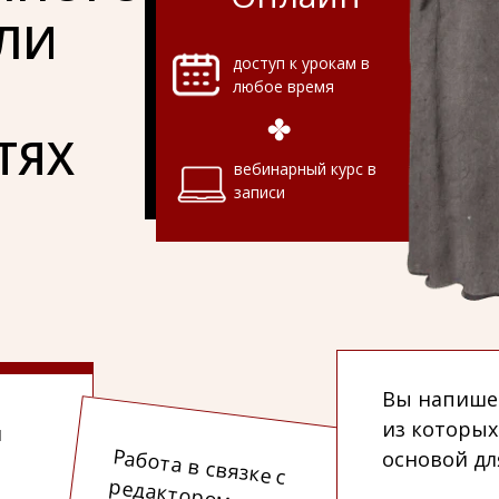
ИЛИ
доступ к урокам в
любое время
ТЯХ
вебинарный курс в
записи
Вы напишет
из которых
и
Работа в связке с
основой дл
редактором