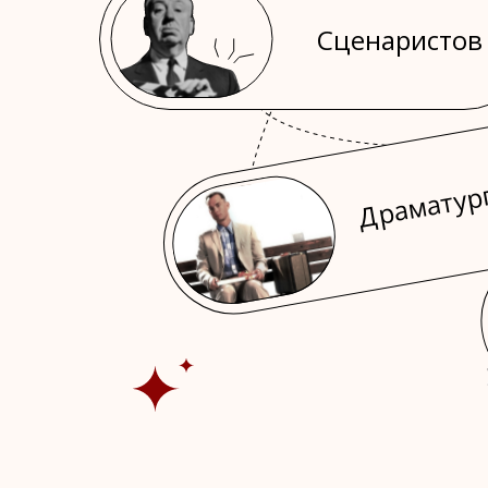
Сценаристов
Драматур