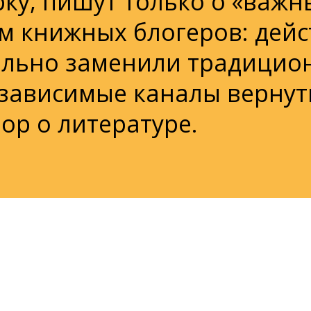
рку, пишут только о «важн
м книжных блогеров: дейс
ельно заменили традицио
езависимые каналы вернут
ор о литературе.