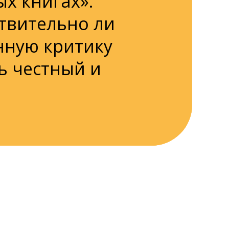
ых книгах».
твительно ли
нную критику
ь честный и