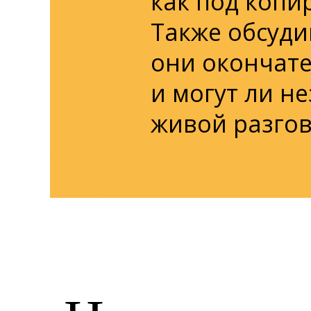
как под копи
Также обсуди
они окончат
и могут ли н
живой разгов