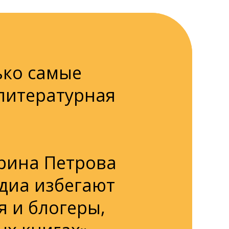
ько самые
литературная
рина Петрова
едиа избегают
 и блогеры,