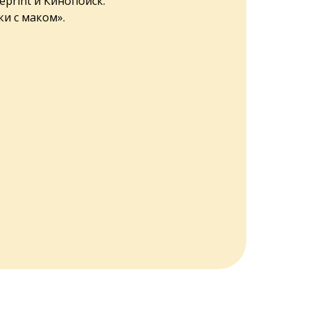
eprint и Кинопоиск.
ки с маком».