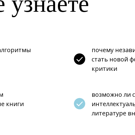
е узнаете
 алгоритмы
почему незав
стать новой 
критики
м
возможно ли с
ые книги
интеллектуал
литературе вн