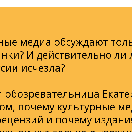
ные медиа обсуждают тол
нки? И действительно ли 
ссии исчезла?
я обозревательница Екате
том, почему культурные м
ецензий и почему издания