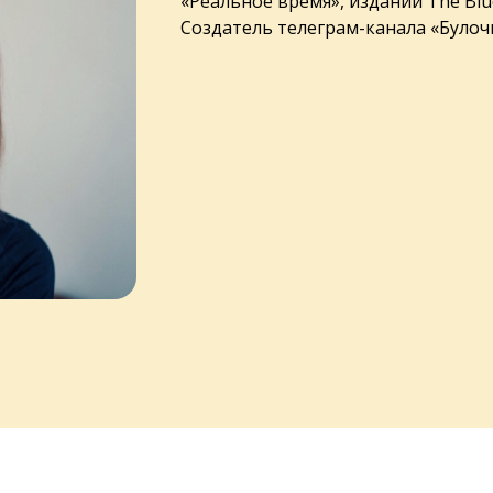
«Реальное время», изданий The Blu
Создатель телеграм-канала «Булоч