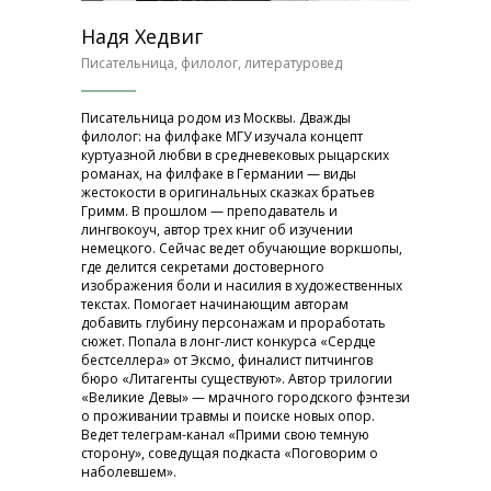
Надя Хедвиг
Писательница, филолог, литературовед
Писательница родом из Москвы. Дважды
филолог: на филфаке МГУ изучала концепт
куртуазной любви в средневековых рыцарских
романах, на филфаке в Германии — виды
жестокости в оригинальных сказках братьев
Гримм. В прошлом — преподаватель и
лингвокоуч, автор трех книг об изучении
немецкого. Сейчас ведет обучающие воркшопы,
где делится секретами достоверного
изображения боли и насилия в художественных
текстах. Помогает начинающим авторам
добавить глубину персонажам и проработать
сюжет. Попала в лонг-лист конкурса «Сердце
бестселлера» от Эксмо, финалист питчингов
бюро «Литагенты существуют». Автор трилогии
«Великие Девы» — мрачного городского фэнтези
о проживании травмы и поиске новых опор.
Ведет телеграм-канал «Прими свою темную
сторону», соведущая подкаста «Поговорим о
наболевшем».