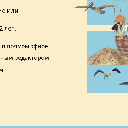
ие или
2 лет.
в в прямом эфире
льным редактором
м