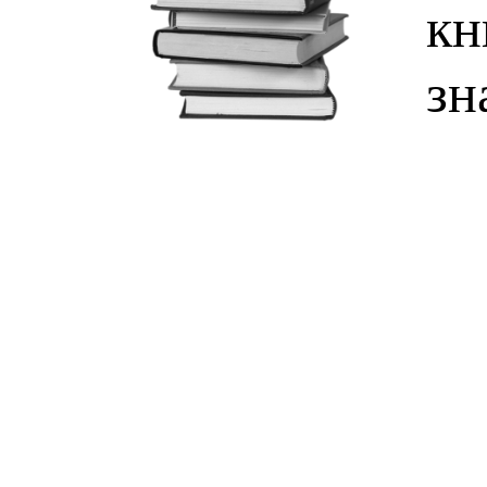
кн
зн