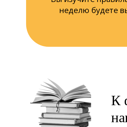
неделю будете в
К 
на